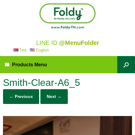
LINE ID
@MenuFolder
ไทย
English
Products Menu
Smith-Clear-A6_5
← Previous
Next →