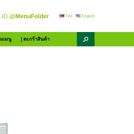
 ID
@MenuFolder
ไทย
English
้มเมนู
| ตะกร้าสินค้า