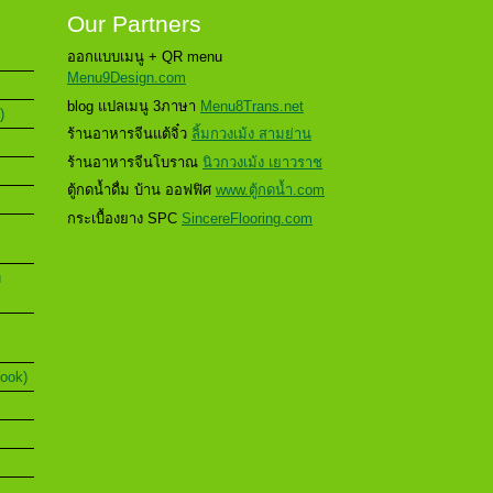
Our Partners
ออกแบบเมนู + QR menu
Menu9Design.com
blog แปลเมนู 3ภาษา
Menu8Trans.net
)
ร้านอาหารจีนแต้จิ๋ว
ลิ้มกวงเม้ง สามย่าน
ร้านอาหารจีนโบราณ
นิวกวงเม้ง เยาวราช
ตู้กดน้ำดื่ม บ้าน ออฟฟิศ
www.ตู้กดน้ำ.com
กระเบื้องยาง SPC
SincereFlooring.com
u
Book)