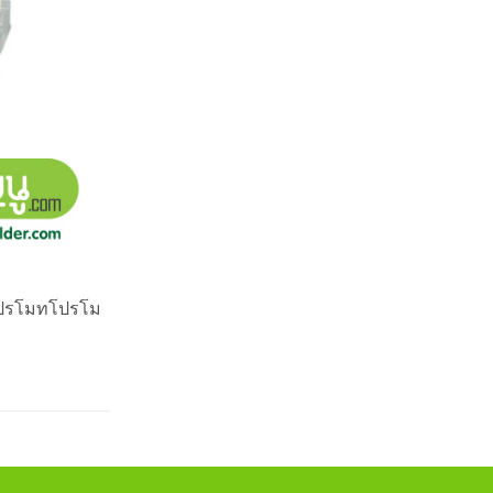
่อโปรโมทโปรโม