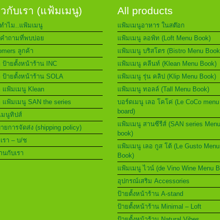
่ยวกับเรา (แฟ้มเมนู)
All products
ทำไม..แฟ้มเมนู
แฟ้มเมนูอาหาร ในสต๊อก
คำถามที่พบบ่อย
แฟ้มเมนู ลอฟ์ท (Loft Menu Book)
mers ลูกค้า
แฟ้มเมนู บริสโตร (Bistro Menu Book
า ป้ายตั้งหน้าร้าน INC
แฟ้มเมนู คลีนท์ (Klean Menu Book)
า ป้ายตั้งหน้าร้าน SOLA
แฟ้มเมนู รุ่น คลิป (Klip Menu Book)
า แฟ้มเมนู Klean
แฟ้มเมนู ทอลล์ (Tall Menu Book)
า แฟ้มเมนู SAN the series
บอร์ดเมนู เลอ โคโค่ (Le CoCo menu
board)
เมนูทิปส์
แฟ้มเมนู สานซีรีส์ (SAN series Men
ยการจัดส่ง (shipping policy)
book)
อเรา – บ/ช
แฟ้มเมนู เลอ กูส โต้ (Le Gusto Menu
านกับเรา
Book)
แฟ้มเมนู ไวน์ (de Vino Wine Menu 
อุปกรณ์เสริม Accessories
ป้ายตั้งหน้าร้าน A-stand
ป้ายตั้งหน้าร้าน Minimal – Loft
ป้ายตั้งหน้าร้าน Natural Vibes