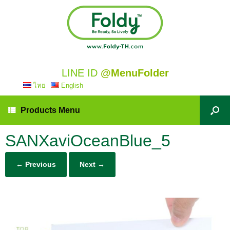
LINE ID
@MenuFolder
ไทย
English
Products Menu
SANXaviOceanBlue_5
← Previous
Next →