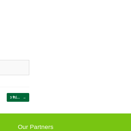
บบปกแข็ง (จัว
ีกด้วย
3 ทิป…
→
Our Partners