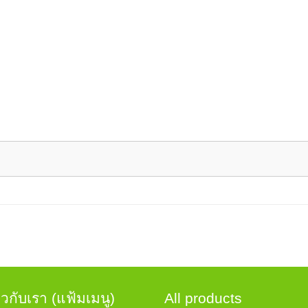
ิมพ์เมนูเป็นเล่ม
ทั้ง พิมพ์เมนูแบบเล่ม A4 เย็บมุ้งหลังคา, พิมพ์เมนูแ
ัง) เข้าเล่มหมุดน๊อต ขนาด A3 และ A4 และพิมพ์เมนูเล่มแบบอื่นๆ อ
วอย่างพิมพ์เมนูคลิ๊ก!!
สนใจ พิมพ์เมนูอาหาร
่ยวกับเรา (แฟ้มเมนู)
All products