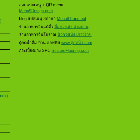
ออกแบบเมนู + QR menu
Menu9Design.com
blog แปลเมนู 3ภาษา
Menu8Trans.net
)
ร้านอาหารจีนแต้จิ๋ว
ลิ้มกวงเม้ง สามย่าน
ร้านอาหารจีนโบราณ
นิวกวงเม้ง เยาวราช
ตู้กดน้ำดื่ม บ้าน ออฟฟิศ
www.ตู้กดน้ำ.com
กระเบื้องยาง SPC
SincereFlooring.com
u
Book)