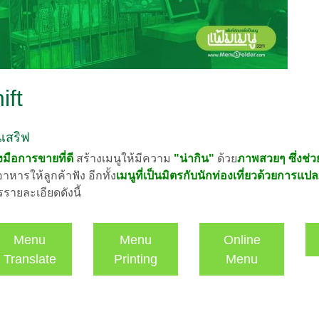
ift
เสริฟ
องมือการขายที่ดี
สร้างเมนูให้มีความ
"น่ากิน"
ด้วย
ภาพสวยๆ ซึ่งช่ว
หารให้ลูกค้าฟัง อีกทั้ง
เมนูที่เป็น
มิตรกับนักท่องเที่ยวด้วยการแปล
ายละเอียดดังนี้
Menu
Menu
Online
Translate
Printing
Menu