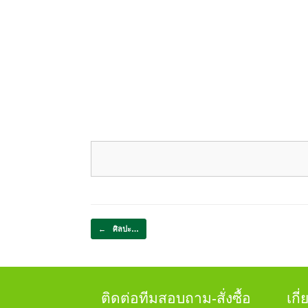
พ
ป
ตั
Post navigation
←
ศิลปะ…
ติดต่อทีมสอบถาม-สั่งซื้อ
เกี