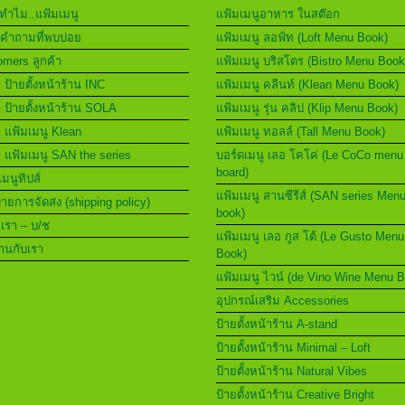
ทำไม..แฟ้มเมนู
แฟ้มเมนูอาหาร ในสต๊อก
คำถามที่พบบ่อย
แฟ้มเมนู ลอฟ์ท (Loft Menu Book)
mers ลูกค้า
แฟ้มเมนู บริสโตร (Bistro Menu Book
า ป้ายตั้งหน้าร้าน INC
แฟ้มเมนู คลีนท์ (Klean Menu Book)
า ป้ายตั้งหน้าร้าน SOLA
แฟ้มเมนู รุ่น คลิป (Klip Menu Book)
า แฟ้มเมนู Klean
แฟ้มเมนู ทอลล์ (Tall Menu Book)
า แฟ้มเมนู SAN the series
บอร์ดเมนู เลอ โคโค่ (Le CoCo menu
board)
เมนูทิปส์
แฟ้มเมนู สานซีรีส์ (SAN series Men
ยการจัดส่ง (shipping policy)
book)
อเรา – บ/ช
แฟ้มเมนู เลอ กูส โต้ (Le Gusto Menu
านกับเรา
Book)
แฟ้มเมนู ไวน์ (de Vino Wine Menu 
อุปกรณ์เสริม Accessories
ป้ายตั้งหน้าร้าน A-stand
ป้ายตั้งหน้าร้าน Minimal – Loft
ป้ายตั้งหน้าร้าน Natural Vibes
ป้ายตั้งหน้าร้าน Creative Bright