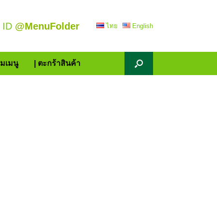
 ID
@MenuFolder
ไทย
English
้มเมนู
| ตะกร้าสินค้า