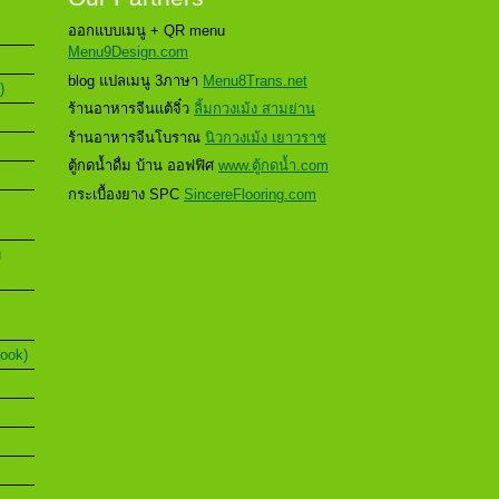
ออกแบบเมนู + QR menu
Menu9Design.com
blog แปลเมนู 3ภาษา
Menu8Trans.net
)
ร้านอาหารจีนแต้จิ๋ว
ลิ้มกวงเม้ง สามย่าน
ร้านอาหารจีนโบราณ
นิวกวงเม้ง เยาวราช
ตู้กดน้ำดื่ม บ้าน ออฟฟิศ
www.ตู้กดน้ำ.com
กระเบื้องยาง SPC
SincereFlooring.com
u
Book)