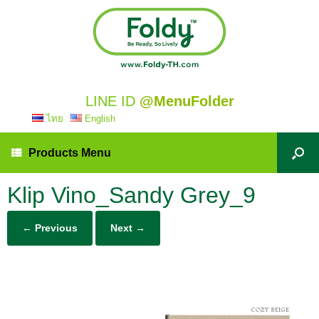
LINE ID
@MenuFolder
ไทย
English
Products Menu
Klip Vino_Sandy Grey_9
← Previous
Next →