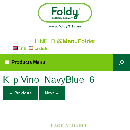
LINE ID
@MenuFolder
ไทย
English
Products Menu
Klip Vino_NavyBlue_6
← Previous
Next →