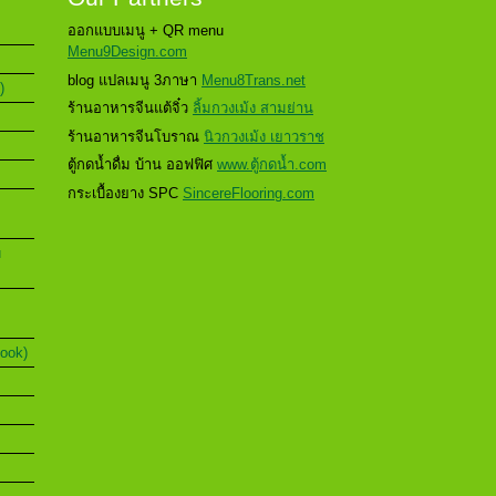
ออกแบบเมนู + QR menu
Menu9Design.com
blog แปลเมนู 3ภาษา
Menu8Trans.net
)
ร้านอาหารจีนแต้จิ๋ว
ลิ้มกวงเม้ง สามย่าน
ร้านอาหารจีนโบราณ
นิวกวงเม้ง เยาวราช
ตู้กดน้ำดื่ม บ้าน ออฟฟิศ
www.ตู้กดน้ำ.com
กระเบื้องยาง SPC
SincereFlooring.com
u
Book)