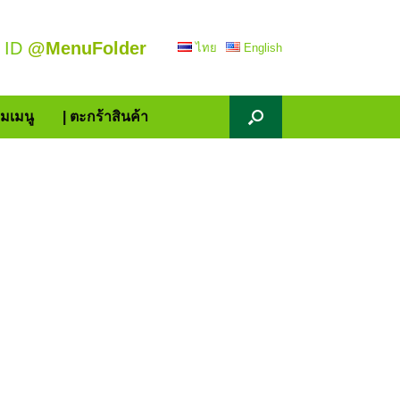
 ID
@MenuFolder
ไทย
English
้มเมนู
| ตะกร้าสินค้า