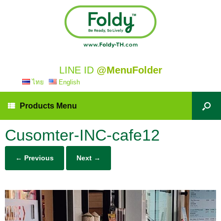
LINE ID
@MenuFolder
ไทย
English
Products Menu
Cusomter-INC-cafe12
← Previous
Next →