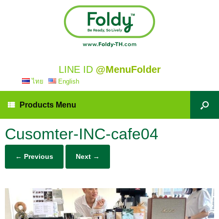
LINE ID
@MenuFolder
ไทย
English
Products Menu
Cusomter-INC-cafe04
← Previous
Next →