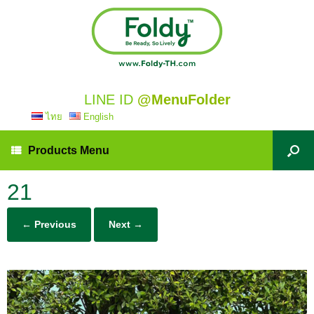
LINE ID
@MenuFolder
ไทย
English
Products Menu
21
← Previous
Next →