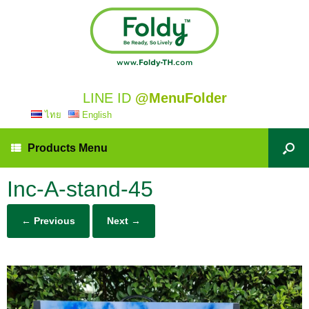
LINE ID
@MenuFolder
ไทย
English
Products Menu
Inc-A-stand-45
← Previous
Next →