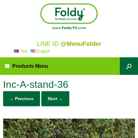
LINE ID
@MenuFolder
ไทย
English
Products Menu
Inc-A-stand-36
← Previous
Next →