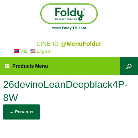
LINE ID
@MenuFolder
ไทย
English
Products Menu
26devinoLeanDeepblack4P-
8W
← Previous