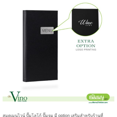
สมุดเมนูไวน์ ปั๊มโลโก้ ปั๊มจม มี option เสริมสำหรับร้านที่