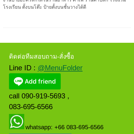
โรงเรียน ตั้งบนโต๊ะ ป้ายตั้งบนชั้นวางได้ดี
ติดต่อทีมสอบถาม-สั่งซื้อ
Line ID :
@MenuFolder
call 090-919-5693 ,
083-695-6566
whatsapp: +66 083-695-6566