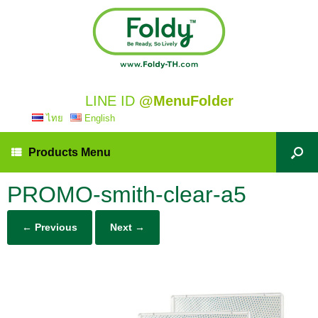
LINE ID
@MenuFolder
ไทย
English
Products Menu
PROMO-smith-clear-a5
← Previous
Next →