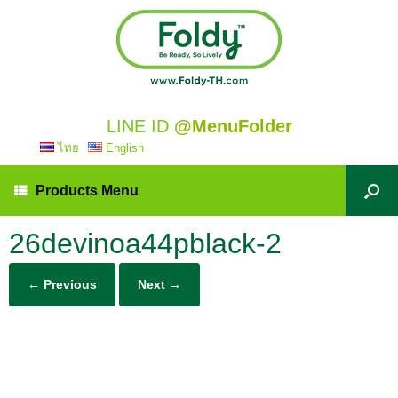
LINE ID
@MenuFolder
ไทย
English
Products Menu
26devinoa44pblack-2
← Previous
Next →