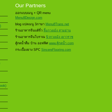
Our Partners
ออกแบบเมนู + QR menu
Menu9Design.com
blog แปลเมนู 3ภาษา
Menu8Trans.net
)
ร้านอาหารจีนแต้จิ๋ว
ลิ้มกวงเม้ง สามย่าน
ร้านอาหารจีนโบราณ
นิวกวงเม้ง เยาวราช
ตู้กดน้ำดื่ม บ้าน ออฟฟิศ
www.ตู้กดน้ำ.com
กระเบื้องยาง SPC
SincereFlooring.com
u
Book)