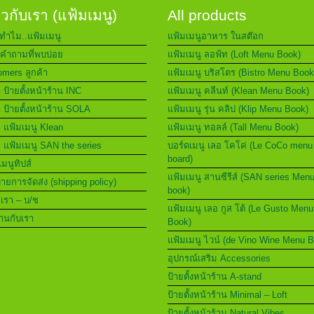
่ยวกับเรา (แฟ้มเมนู)
All products
ทำไม..แฟ้มเมนู
แฟ้มเมนูอาหาร ในสต๊อก
คำถามที่พบบ่อย
แฟ้มเมนู ลอฟ์ท (Loft Menu Book)
mers ลูกค้า
แฟ้มเมนู บริสโตร (Bistro Menu Book
า ป้ายตั้งหน้าร้าน INC
แฟ้มเมนู คลีนท์ (Klean Menu Book)
า ป้ายตั้งหน้าร้าน SOLA
แฟ้มเมนู รุ่น คลิป (Klip Menu Book)
า แฟ้มเมนู Klean
แฟ้มเมนู ทอลล์ (Tall Menu Book)
า แฟ้มเมนู SAN the series
บอร์ดเมนู เลอ โคโค่ (Le CoCo menu
board)
เมนูทิปส์
แฟ้มเมนู สานซีรีส์ (SAN series Men
ยการจัดส่ง (shipping policy)
book)
อเรา – บ/ช
แฟ้มเมนู เลอ กูส โต้ (Le Gusto Menu
านกับเรา
Book)
แฟ้มเมนู ไวน์ (de Vino Wine Menu 
อุปกรณ์เสริม Accessories
ป้ายตั้งหน้าร้าน A-stand
ป้ายตั้งหน้าร้าน Minimal – Loft
ป้ายตั้งหน้าร้าน Natural Vibes