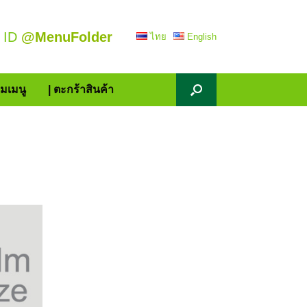
 ID
@MenuFolder
ไทย
English
้มเมนู
| ตะกร้าสินค้า