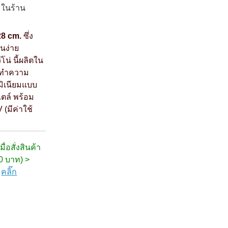
 ในร้าน
28 cm.
ซึ่ง
นง่าย
โน่ นี้ผลิตใน
็ดทำความ
มิเนียมแบบ
ตล์ พร้อม
(มีค่าใช้
ื่อสั่งสินค้า
00 บาท) >
ก
คลิ๊ก