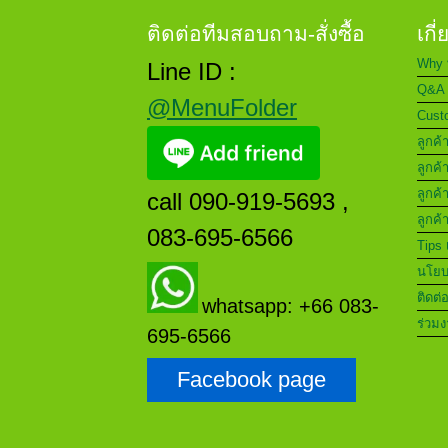
ติดต่อทีมสอบถาม-สั่งซื้อ
เกี
Why 
Line ID :
Q&A 
@MenuFolder
Custo
ลูกค้
ลูกค้
ลูกค้
call 090-919-5693 ,
ลูกค้
083-695-6566
Tips 
นโยบา
ติดต่
whatsapp: +66 083-
ร่วมง
695-6566
Facebook page