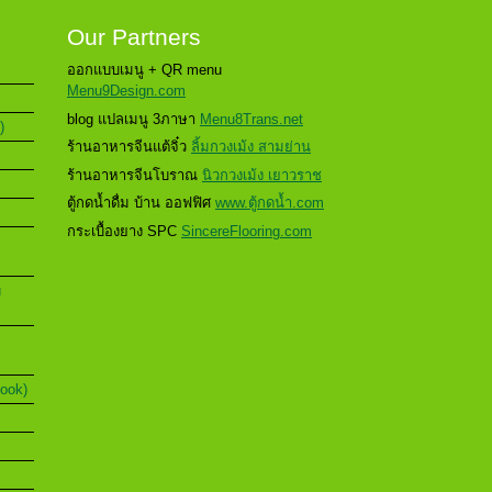
Our Partners
ออกแบบเมนู + QR menu
Menu9Design.com
blog แปลเมนู 3ภาษา
Menu8Trans.net
)
ร้านอาหารจีนแต้จิ๋ว
ลิ้มกวงเม้ง สามย่าน
ร้านอาหารจีนโบราณ
นิวกวงเม้ง เยาวราช
ตู้กดน้ำดื่ม บ้าน ออฟฟิศ
www.ตู้กดน้ำ.com
กระเบื้องยาง SPC
SincereFlooring.com
u
Book)