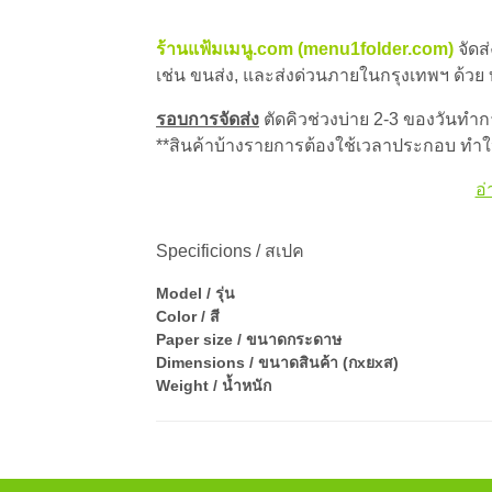
ร้านแฟ้มเมนู.com (menu1folder.com)
จัดส
เช่น ขนส่ง, และส่งด่วนภายในกรุงเทพฯ ด้วย
รอบการจัดส่ง
ตัดคิวช่วงบ่าย 2-3 ของวันทำการ
**สินค้าบ้างรายการต้องใช้เวลาประกอบ ทำให
อ่
Specificions / สเปค
Model / รุ่น
Color / สี
Paper size / ขนาดกระดาษ
Dimensions / ขนาดสินค้า (กxยxส)
Weight / น้ำหนัก