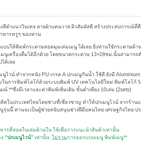
Vino
LEAN
2pages
สี
ังสีดำแนววินเทจ ลายผ้าแคนวาส ผิวสัมผัสดี สร้างประสบการณ์ที่ดีให
ดำ
มอ
านอาหารหรูๆ ของท่าน
คค่า
mocha
แบบให้พิมพ์กระดาษสอดมุมเล่มเมนู ได้เลย ยิ่งท่านใช้กระดาษด้านๆ 
Black
์ ปกเมนูเครื่องดื่มได้อีกด้วย โดยขนาดกระดาษ 13×28ซม.​นั้นสามารถ
(set
ปได้เลย
5
เล่ม)
นูไวน์ ทำจากหนัง PU เกรด A ปกเมนูกันน้ำ ใช้ดี ยังมี Aluminium
ชิ้น
มในการพิมพ์โลโก้ด้วยระบบพิมพ์ UV เทคโนโลยีใหม่ พิมพ์โลโก้ 5
**ซึ่งมีเวลาและค่าพิมพ์เพิ่มเติม ขั้นต่ำเพียง 10เล่ม (2sets)
นี้ผลิตในประเทศไทยโดยช่างทื่เชี่ยวชาญ ทำให้ปกเมนูไวน์ จากร้านแฟ
มเมนูรุ่นนี้ ท่านจะเป็นผู้ช่วยสนับสนุนช่างฝึมือคนไทย เศรษฐกิจไทย
รที่สอดในเล่มด้านใน ใช้เพื่อการแนะนำสินค้าเท่านั้น
อง
“ปกเมนูไวน์”
เท่านั้น
ไม่รวม
การออกแบบเมนู พิมพ์เมนู**