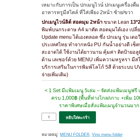
เหมาะกับการเป็น ปกเมนูไวน์ ปกเมนูเครื่องดื่ม
อาหารหรูมีสไตล์ ที่ใส่เพียง 2หน้า ซ้าย/ขวา
ปกเมนูไวน์ลิต์ สอดมุม 2หน้า
ขนาด Lean
13*
พิมพ์บนกระดาษ A4 มาตัด สอดมุมได้เอง เปลี่ย
Update menu ได้เองตลอด ซึ่ง ปกเมนู รุ่น เดอวี
ประเทศไทย ทำจากหนัง PU กันน้ำอย่างดี เช
สะอาดได้ ใช้งานได้ยาวนาน คุ้มค่า ติดป้ายอลู
ด้าน เลเซอร์ด้วย MENU เพิ่มความหรูหรา มีสไ
บริการเสริมในการพิมพ์โลโก้ 5สี ด้วยระบบ UV 
จ่ายเพิ่มเติม)
< 1 Set มีแฟ้มเมนู 5เล่ม –
จัดส่งแฟ้มเมนูฟรี เม
ครบ 1,000฿ (พื้นที่ห่างไกล/เกาะ +เพิ่ม 1
ราคาพิเศษเมื่อสั่งแฟ้มเมนูจำนวนมา
จำนวน
หยิบใส่ตะกร้า
5x
แฟ้ม
เมนู
หมวดหมู่:
MENU FOLDER
,
Vino menu folder
de