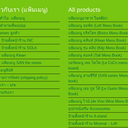
่ยวกับเรา (แฟ้มเมนู)
All products
ทำไม..แฟ้มเมนู
แฟ้มเมนูอาหาร ในสต๊อก
คำถามที่พบบ่อย
แฟ้มเมนู ลอฟ์ท (Loft Menu Book)
mers ลูกค้า
แฟ้มเมนู บริสโตร (Bistro Menu Book
า ป้ายตั้งหน้าร้าน INC
แฟ้มเมนู คลีนท์ (Klean Menu Book)
า ป้ายตั้งหน้าร้าน SOLA
แฟ้มเมนู รุ่น คลิป (Klip Menu Book)
า แฟ้มเมนู Klean
แฟ้มเมนู ทอลล์ (Tall Menu Book)
า แฟ้มเมนู SAN the series
บอร์ดเมนู เลอ โคโค่ (Le CoCo menu
board)
เมนูทิปส์
แฟ้มเมนู สานซีรีส์ (SAN series Men
ยการจัดส่ง (shipping policy)
book)
อเรา – บ/ช
แฟ้มเมนู เลอ กูส โต้ (Le Gusto Menu
านกับเรา
Book)
แฟ้มเมนู ไวน์ (de Vino Wine Menu 
อุปกรณ์เสริม Accessories
ป้ายตั้งหน้าร้าน A-stand
ป้ายตั้งหน้าร้าน Minimal – Loft