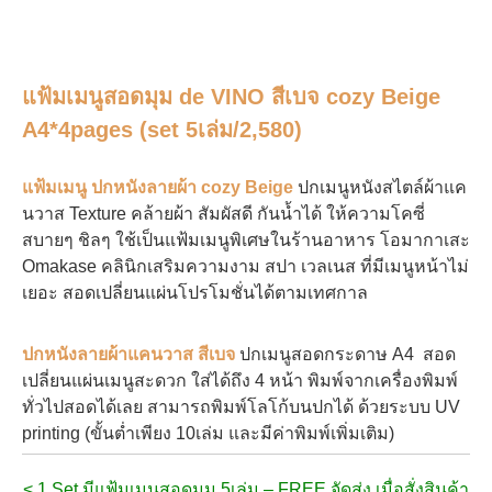
แฟ้มเมนูสอดมุม de VINO สีเบจ cozy
Beige
A4*4pages (set 5เล่ม/2,580)
แฟ้มเมนู ปกหนังลายผ้า coz
y Beige
ปกเมนูหนังสไตล์ผ้าแค
นวาส Texture คล้ายผ้า สัมผัสดี กันน้ำได้ ให้ความโคซี่
สบายๆ ชิลๆ ใช้เป็นแฟ้มเมนูพิเศษในร้านอาหาร โอมากาเสะ
Omakase คลินิกเสริมความงาม สปา เวลเนส ที่มีเมนูหน้าไม่
เยอะ สอดเปลี่ยนแผ่นโปรโมชั่นได้ตามเทศกาล
ปกหนังลายผ้าแคนวาส สีเบจ
ปกเมนูสอดกระดาษ A4 สอด
เปลี่ยนแผ่นเมนูสะดวก ใส่ได้ถึง 4 หน้า
พิมพ์จากเครื่องพิมพ์
ทั่วไปสอดได้เลย
สามารถพิมพ์โลโก้บนปกได้ ด้วยระบบ UV
printing (ขั้นต่ำเพียง 10เล่ม และมีค่าพิมพ์เพิ่มเติม)
< 1 Set มีแฟ้มเมนูสอดมุม 5เล่ม – FREE จัดส่ง
เมื่อสั่งสินค้า