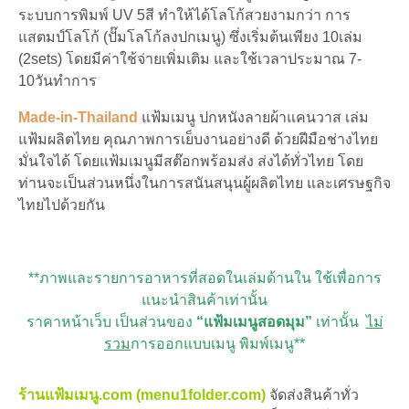
ระบบการพิมพ์ UV 5สี ทำให้ได้โลโก้สวยงามกว่า การ
แสตมป์โลโก้ (ปั๊มโลโก้ลงปกเมนู) ซึ่งเริ่มต้นเพียง 10เล่ม
(2sets) โดยมีค่าใช้จ่ายเพิ่มเติม และใช้เวลาประมาณ 7-
10วันทำการ
Made-in-Thailand
แฟ้มเมนู ปกหนังลายผ้าแคนวาส เล่ม
แฟ้มผลิตไทย คุณภาพการเย็บงานอย่างดี ด้วยฝีมือช่างไทย
มั่นใจได้ โดยแฟ้มเมนูมีสต๊อกพร้อมส่ง ส่งได้ทั่วไทย โดย
ท่านจะเป็นส่วนหนึ่งในการสนันสนุนผู้ผลิตไทย และเศรษฐกิจ
ไทยไปด้วยกัน
**ภาพและรายการอาหารที่สอดในเล่มด้านใน ใช้เพื่อการ
แนะนำสินค้าเท่านั้น
ราคาหน้าเว็บ เป็นส่วนของ
“แฟ้มเมนูสอดมุม”
เท่านั้น
ไม่
รวม
การออกแบบเมนู พิมพ์เมนู**
ร้านแฟ้มเมนู.com (menu1folder.com)
จัดส่งสินค้าทั่ว