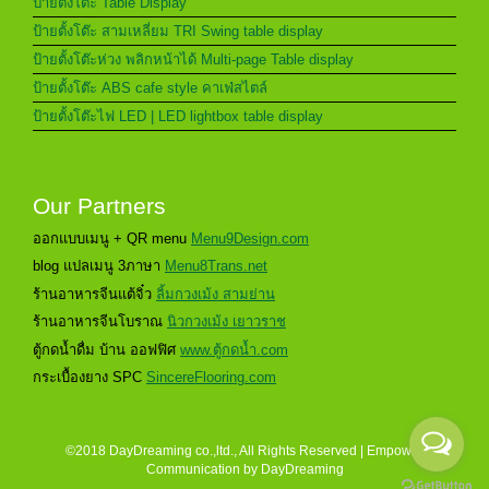
ป้ายตั้งโต๊ะ Table Display
ป้ายตั้งโต๊ะ สามเหลี่ยม TRI Swing table display
ป้ายตั้งโต๊ะห่วง พลิกหน้าได้ Multi-page Table display
ป้ายตั้งโต๊ะ ABS cafe style คาเฟ่สไตล์
ป้ายตั้งโต๊ะไฟ LED | LED lightbox table display
Our Partners
ออกแบบเมนู + QR menu
Menu9Design.com
blog แปลเมนู 3ภาษา
Menu8Trans.net
ร้านอาหารจีนแต้จิ๋ว
ลิ้มกวงเม้ง สามย่าน
ร้านอาหารจีนโบราณ
นิวกวงเม้ง เยาวราช
ตู้กดน้ำดื่ม บ้าน ออฟฟิศ
www.ตู้กดน้ำ.com
กระเบื้องยาง SPC
SincereFlooring.com
©2018 DayDreaming co.,ltd., All Rights Reserved | Empower
Communication by
DayDreaming