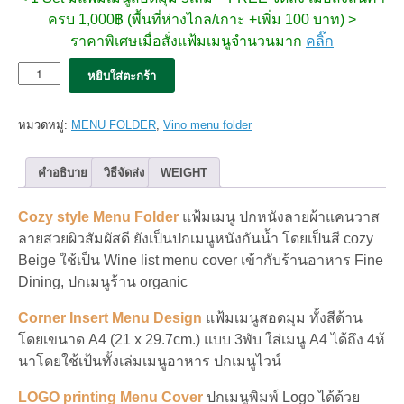
ครบ 1,000฿ (พื้นที่ห่างไกล/เกาะ +เพิ่ม 100 บาท) >
ราคาพิเศษเมื่อสั่งแฟ้มเมนูจำนวนมาก
คลิ๊ก
จำนวน
หยิบใส่ตะกร้า
5x
แฟ้ม
เมนู
หมวดหมู่:
MENU FOLDER
,
Vino menu folder
de
Vino.
A4x4pages
คำอธิบาย
วิธีจัดส่ง
WEIGHT
สี
เบจ
Cozy style Menu Folder
แฟ้มเมนู ปกหนังลายผ้าแคนวาส
cozy
Beige
ลายสวยผิวสัมผัสดี ยังเป็นปกเมนูหนังกันน้ำ โดยเป็นสี cozy
(set
Beige ใช้เป็น Wine list menu cover เข้ากับร้านอาหาร Fine
5
Dining, ปกเมนูร้าน organic
เล่ม)
ชิ้น
Corner Insert Menu Design
แฟ้มเมนูสอดมุม ทั้งสีด้าน
โดยเขนาด A4 (21 x 29.7cm.) แบบ 3พับ ใส่เมนู A4 ได้ถึง 4ห้
นาโดยใช้เป้นทั้งเล่มเมนูอาหาร ปกเมนูไวน์
LOGO printing Menu Cover
ปกเมนูพิมพ์ Logo ได้ด้วย