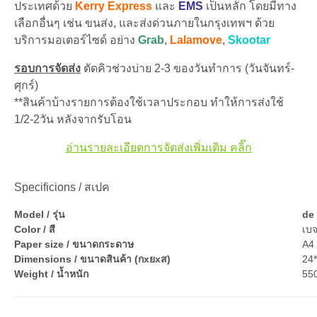
ประเทศด้วย
Kerry Express
และ
EMS
เป็นหลัก โดยมีทาง
เลือกอื่นๆ เช่น ขนส่ง, และส่งด่วนภายในกรุงเทพฯ ด้วย
บริการมอเตอร์ไซด์ อย่าง
Grab
,
Lalamove
,
Skootar
รอบการจัดส่ง
ตัดคิวช่วงบ่าย 2-3 ของวันทำการ (วันจันทร์-
ศุกร์)
**สินค้าบ้างรายการต้องใช้เวลาประกอบ ทำให้การส่งใช้
1/2-2วัน หลังจากรับโอน
อ่านรายละเอียดการจัดส่งเพิ่มเติม คลิ๊ก
Specificions / สเปค
Model / รุ่น
de
Color / สี
เบ
Paper size / ขนาดกระดาษ
A4 
Dimensions / ขนาดสินค้า (กxยxส)
24
Weight / น้ำหนัก
550