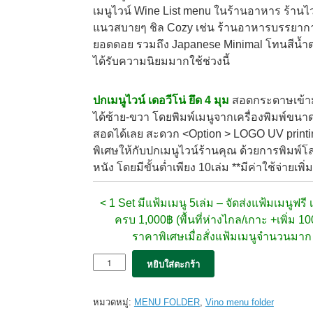
เมนูไวน์ Wine List menu ในร้านอาหาร ร้านไวน
แนวสบายๆ ชิล Cozy เช่น ร้านอาหารบรรยาก
ยอดดอย รวมถึง Japanese Minimal โทนสีน้ำต
ได้รับความนิยมมากใช้ช่วงนี้
ปกเมนูไวน์ เดอวีโน่
ยึด 4 มุม
สอดกระดาษเข้ามุ
ได้ซ้าย-ขวา โดยพิมพ์เมนูจากเครื่องพิมพ์ขนาด
สอดได้เลย สะดวก <Option > LOGO UV printi
พิเศษให้กับปกเมนูไวน์ร้านคุณ ด้วยการพิมพ์โ
หนัง โดยมีขั้นต่ำเพียง 10เล่ม **มีค่าใช้จ่ายเพิ่ม
< 1 Set มีแฟ้มเมนู 5เล่ม –
จัดส่งแฟ้มเมนูฟรี เม
ครบ 1,000฿ (พื้นที่ห่างไกล/เกาะ +เพิ่ม 1
ราคาพิเศษเมื่อสั่งแฟ้มเมนูจำนวนมา
จำนวน
หยิบใส่ตะกร้า
5x
แฟ้ม
เมนู
หมวดหมู่:
MENU FOLDER
,
Vino menu folder
de