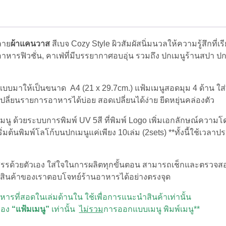
Vino.
A4x2pages
สี
เบจ
ลาย
ผ้าแคนวาส
สีเบจ Cozy Style ผิวสัมผัสนิ่มนวลให้ความรู้สึกที่เรี
cozy
Beige
นอาหารฟิวชั่น, คาเฟ่ที่มีบรรยากาศอบอุ่น รวมถึง ปกเมนูร้านสปา ป
(set
5
เล่ม)
บบมาให้เป็นขนาด A4 (21 x 29.7cm.) แฟ้มเมนูสอดมุม 4 ด้าน ใส
ชิ้น
ย เปลี่ยนรายการอาหารได้บ่อย สอดเปลี่ยนได้ง่าย ยีดหยุ่นคล่องตัว
ู ด้วยระบบการพิมพ์ UV 5สี ที่พิมพ์ Logo เพิ่มเอกลักษณ์ความโด
มต้นพิมพ์โลโก้บนปกเมนูแค่เพียง 10เล่ม (2sets) **ทั้งนี้ใช้เวลา
คัดสรรด้วยตัวเอง ใส่ใจในการผลิตทุกขั้นตอน สามารถเช็กและตรวจ
ทำให้สินค้าของเราตอบโจทย์ร้านอาหารได้อย่างตรงจุด
รที่สอดในเล่มด้านใน ใช้เพื่อการแนะนำสินค้าเท่านั้น
ของ
“แฟ้มเมนู”
เท่านั้น
ไม่รวม
การออกแบบเมนู พิมพ์เมนู**