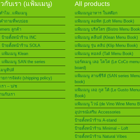
่ยวกับเรา (แฟ้มเมนู)
All products
ทำไม..แฟ้มเมนู
แฟ้มเมนูอาหาร ในสต๊อก
คำถามที่พบบ่อย
แฟ้มเมนู ลอฟ์ท (Loft Menu Book)
mers ลูกค้า
แฟ้มเมนู บริสโตร (Bistro Menu Book
า ป้ายตั้งหน้าร้าน INC
แฟ้มเมนู คลีนท์ (Klean Menu Book)
า ป้ายตั้งหน้าร้าน SOLA
แฟ้มเมนู รุ่น คลิป (Klip Menu Book)
า แฟ้มเมนู Klean
แฟ้มเมนู ทอลล์ (Tall Menu Book)
า แฟ้มเมนู SAN the series
บอร์ดเมนู เลอ โคโค่ (Le CoCo menu
board)
เมนูทิปส์
แฟ้มเมนู สานซีรีส์ (SAN series Men
ยการจัดส่ง (shipping policy)
book)
อเรา – บ/ช
แฟ้มเมนู เลอ กูส โต้ (Le Gusto Menu
านกับเรา
Book)
แฟ้มเมนู ไวน์ (de Vino Wine Menu 
อุปกรณ์เสริม Accessories
ป้ายตั้งหน้าร้าน A-stand
ป้ายตั้งหน้าร้าน Minimal – Loft
ป้ายตั้งหน้าร้าน Natural Vibes