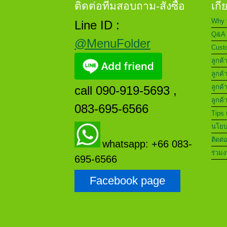
ติดต่อทีมสอบถาม-สั่งซื้อ
เกี
Why 
Line ID :
Q&A 
@MenuFolder
Custo
ลูกค้
ลูกค้
ลูกค้
call 090-919-5693 ,
ลูกค้
083-695-6566
Tips 
นโยบา
ติดต่
whatsapp: +66 083-
ร่วมง
695-6566
Facebook page