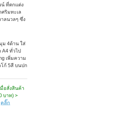
์ ที่ตกแต่ง
าศริมทะเล
าลนวลๆ ซึ่ง
ม 4ด้าน ใส่
 A4 ทั่วไป
ng เพิ่มความ
ลโก้ 5สี บนปก
ื่อสั่งสินค้า
00 บาท) >
ก
คลิ๊ก