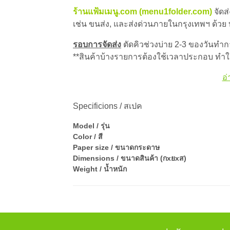
ร้านแฟ้มเมนู.com (menu1folder.com)
จัดส
เช่น ขนส่ง, และส่งด่วนภายในกรุงเทพฯ ด้วย
รอบการจัดส่ง
ตัดคิวช่วงบ่าย 2-3 ของวันทำการ
**สินค้าบ้างรายการต้องใช้เวลาประกอบ ทำให
อ่
Specificions / สเปค
Model / รุ่น
Color / สี
Paper size / ขนาดกระดาษ
Dimensions / ขนาดสินค้า (กxยxส)
Weight / น้ำหนัก