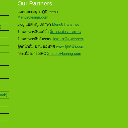
Our Partners
ออกแบบเมนู + QR menu
Menu9Design.com
blog แปลเมนู 3ภาษา
Menu8Trans.net
)
ร้านอาหารจีนแต้จิ๋ว
ลิ้มกวงเม้ง สามย่าน
ร้านอาหารจีนโบราณ
นิวกวงเม้ง เยาวราช
ตู้กดน้ำดื่ม บ้าน ออฟฟิศ
www.ตู้กดน้ำ.com
กระเบื้องยาง SPC
SincereFlooring.com
u
Book)