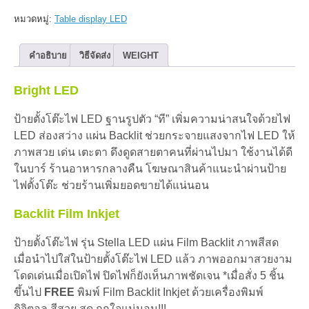
ตั้ง
หมวดหมู่:
Table display LED
โต๊ะ
รุ่น
Stella
คำอธิบาย
วิธีจัดส่ง
WEIGHT
LED
A5
Bright LED
*PROMO
5
ชิ้น
ป้ายตั้งโต๊ะไฟ LED ฐานรูปตัว “ที” เพิ่มความน่าสนใจด้วยไฟ
ฟรี
LED ส่องสว่าง แผ่น Backlit ช่วยกระจายแสงจากไฟ LED ให้
พิมพ์
ภาพสวย เด่น เตะตา ดึงดูดสายตาคนที่ผ่านไปมา ใช้งานได้ดี
ฟรี
ในบาร์ ร้านอาหารกลางคืน โฆษณาสินค้าแนะนำผ่านป้าย
ส่ง
ชิ้น
ไฟตั้งโต๊ะ ช่วยร้านเพิ่มยอดขายได้แน่นอน
Backlit Film Inkjet
ป้ายตั้งโต๊ะไฟ รุ่น Stella LED แผ่น Film Backlit ภาพสีสด
เมื่อนำไปใส่ในป้ายตั้งโต๊ะไฟ LED แล้ว ภาพออกมาสวยงาม
โดดเด่นเมื่อเปิดไฟ ปิดไฟก็ยังเห็นภาพชัดเจน *เมื่อสั่ง 5 ชิ้น
ขึ้นไป
FREE
พิมพ์ Film Backlit Inkjet ด้วยเครื่องพิมพ์
ดิจิตอล สีสวย สด ถูกใจแน่นอน!!!