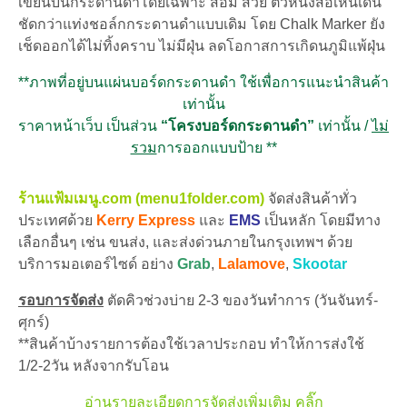
เขียนบนกระดานดำโดยเฉพาะ สีอิ่ม สวย ตัวหนังสือเห็นเด่น
ชัดกว่าแท่งชอล์กกระดานดำแบบเดิม โดย Chalk Marker ยัง
เช็ดออกได้ไม่ทิ้งคราบ ไม่มีฝุ่น ลดโอกาสการเกิดนภูมิแพ้ฝุ่น
**ภาพที่อยู่บนแผ่นบอร์ดกระดานดำ ใช้เพื่อการแนะนำสินค้า
เท่านั้น
ราคาหน้าเว็บ เป็นส่วน
“โครงบอร์ดกระดานดำ”
เท่านั้น /
ไม่
รวม
การออกแบบป้าย **
ร้านแฟ้มเมนู.com (menu1folder.com)
จัดส่งสินค้าทั่ว
ประเทศด้วย
Kerry Express
และ
EMS
เป็นหลัก โดยมีทาง
เลือกอื่นๆ เช่น ขนส่ง, และส่งด่วนภายในกรุงเทพฯ ด้วย
บริการมอเตอร์ไซด์ อย่าง
Grab
,
Lalamove
,
Skootar
รอบการจัดส่ง
ตัดคิวช่วงบ่าย 2-3 ของวันทำการ (วันจันทร์-
ศุกร์)
**สินค้าบ้างรายการต้องใช้เวลาประกอบ ทำให้การส่งใช้
1/2-2วัน หลังจากรับโอน
อ่านรายละเอียดการจัดส่งเพิ่มเติม คลิ๊ก