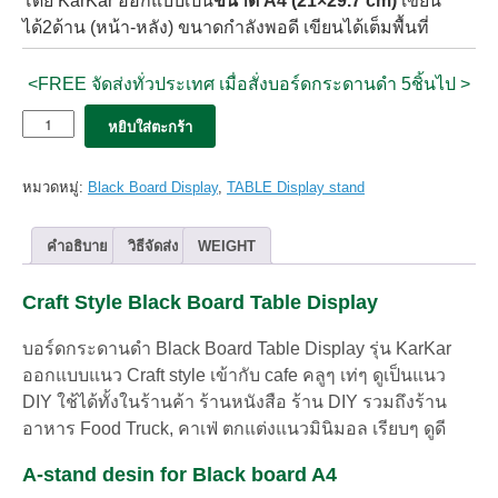
โดย KarKar ออกแบบเป็น
ขนาด A4
(21×29.7 cm)
เขียน
ได้2ด้าน (หน้า-หลัง) ขนาดกำลังพอดี เขียนได้เต็มพื้นที่
<FREE จัดส่งทั่วประเทศ เมื่อสั่งบอร์ดกระดานดำ 5ชิ้นไป >
จำนวน
หยิบใส่ตะกร้า
บอร์ด
กระดาน
ดำ
หมวดหมู่:
Black Board Display
,
TABLE Display stand
รุ่น
KarKar
Black
คำอธิบาย
วิธีจัดส่ง
WEIGHT
Board
ตั้ง
Craft Style Black Board Table Display
โต๊ะ
A4
-
บอร์ดกระดานดำ Black Board Table Display รุ่น KarKar
ฟรี
ออกแบบแนว Craft style เข้ากับ cafe คลูๆ เท่ๆ ดูเป็นแนว
Chalk
DIY ใช้ได้ทั้งในร้านค้า ร้านหนังสือ ร้าน DIY รวมถึงร้าน
marker
อาหาร Food Truck, คาเฟ่ ตกแต่งแนวมินิมอล เรียบๆ ดูดี
ชิ้น
A-stand desin for Black board A4