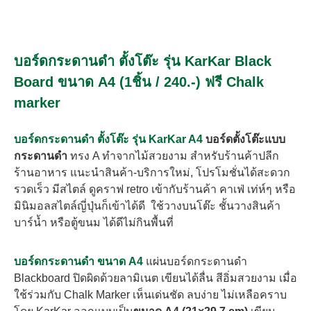
บอร์ดกระดานดำ ตั้งโต๊ะ รุ่น KarKar Black
Board ขนาด A4 (1ชิ้น / 240.-) ฟรี Chalk
marker
บอร์ดกระดานดำ ตั้งโต๊ะ รุ่น KarKar A4
บอร์ดตั้งโต๊ะแบบ
กระดานดำ
ทรง A
ทำจากไม้สวยงาม สำหรับร้านค้าปลีก
ร้านอาหาร แนะนำสินค้า-บริการใหม่, โปรโมชั่นได้สะดวก
รวดเร็ว มีสไตล์ ดูคราฟ retro เข้ากับร้านค้า คาเฟ่ เท่ห์ๆ หรือ
มินิมอลสไตล์ญี่ปุ่นก็เข้าได้ดี
ใช้วางบนโต๊ะ ชั้นวางสินค้า
บาร์น้ำ หรือตู้ขนม ได้ดีไม่กินพื้นที่
บอร์ดกระดานดำ ขนาด A4
แผ่นบอร์ดกระดานดำ
Blackboard ปิดผิดด้วยลามิเนต เขียนได้ลื่น สีอิ่มสวยงาม เมื่อ
ใช้ร่วมกับ Chalk Marker
เห็นเด่นชัด ลบง่าย ไม่เหลือคราบ