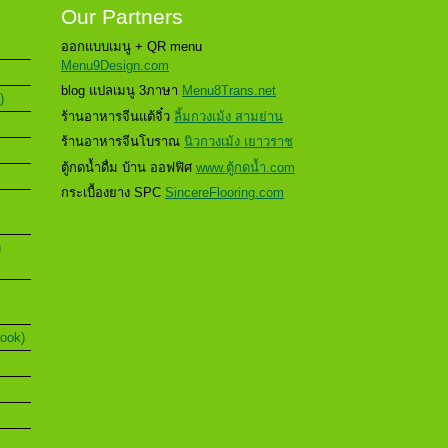
Our Partners
ออกแบบเมนู + QR menu
Menu9Design.com
blog แปลเมนู 3ภาษา
Menu8Trans.net
)
ร้านอาหารจีนแต้จิ๋ว
ลิ้มกวงเม้ง สามย่าน
ร้านอาหารจีนโบราณ
นิวกวงเม้ง เยาวราช
ตู้กดน้ำดื่ม บ้าน ออฟฟิศ
www.ตู้กดน้ำ.com
กระเบื้องยาง SPC
SincereFlooring.com
u
Book)