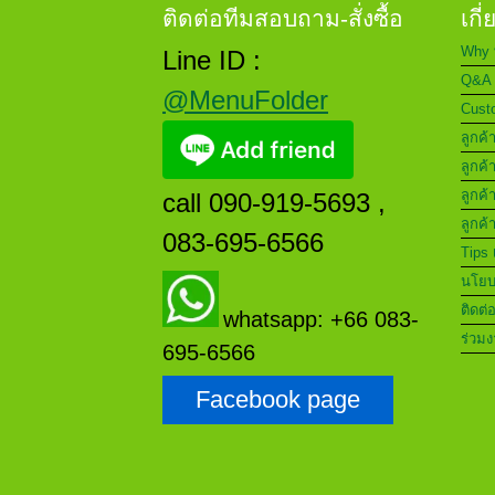
ติดต่อทีมสอบถาม-สั่งซื้อ
เกี
Why 
Line ID :
Q&A 
@MenuFolder
Custo
ลูกค้
ลูกค้
ลูกค้
call 090-919-5693 ,
ลูกค้
083-695-6566
Tips 
นโยบา
ติดต่
whatsapp: +66 083-
ร่วมง
695-6566
Facebook page