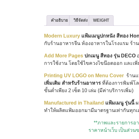
คำอธิบาย
วิธีจัดส่ง
WEIGHT
Modern Luxury
แฟ้มเมนูปกหนัง
สีทอง Ho
กับร้านอาหารจีน ห้องอาหารในโรงแรม ร้า
Add More Pages
ปกเมนู สีทอง รุ่น DECO
อ
การใช้งาน โดยใช้ไขควงไขน๊อตออก และเพิ่
Printing UV LOGO on Menu Cover
ร้านแ
เพิ่มเติม สำหรับร้านอาหาร
ที่ต้องการพิมพ์
ขั้นต่ำเพียง 2 เซ็ต 10 เล่ม (มีค่าบริการเพิ่ม)
Manufactured in Thailand
แฟ้มเมนู รุ่นนี้
ผ
ทำให้ผลิตแฟ้มออกมามีมาตรฐานเท่ากันทุกเล่
**ภาพและรายการอาหา
ราคาหน้าเว็บ เป็นส่วน