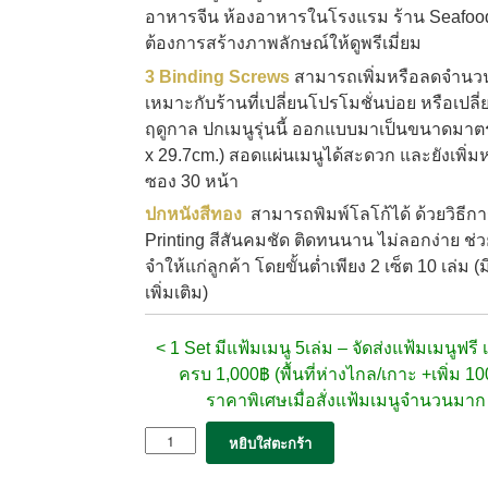
อาหารจีน ห้องอาหารในโรงแรม ร้าน Seafood
ต้องการสร้างภาพลักษณ์ให้ดูพรีเมี่ยม
3 Binding Screws
สามารถเพิ่มหรือลดจำนวน
เหมาะกับร้านที่เปลี่ยนโปรโมชั่นบ่อย หรือเปลี
ฤดูกาล ปกเมนูรุ่นนี้ ออกแบบมาเป็นขนาดมา
x 29.7cm.) สอดแผ่นเมนูได้สะดวก และยัง
เพิ่ม
ซอง 30 หน้า
ปกหนังสีทอง
สามารถพิมพ์โลโก้ได้ ด้วยวิธีก
Printing สีสันคมชัด ติดทนนาน ไม่ลอกง่าย ช่
จำให้แก่ลูกค้า โดยขั้นต่ำเพียง 2 เซ็ต 10 เล่ม (
เพิ่มเติม)
< 1 Set มีแฟ้มเมนู 5เล่ม –
จัดส่งแฟ้มเมนูฟรี เม
ครบ 1,000฿ (พื้นที่ห่างไกล/เกาะ +เพิ่ม 1
ราคาพิเศษเมื่อสั่งแฟ้มเมนูจำนวนมา
จำนวน
หยิบใส่ตะกร้า
5x
แฟ้ม