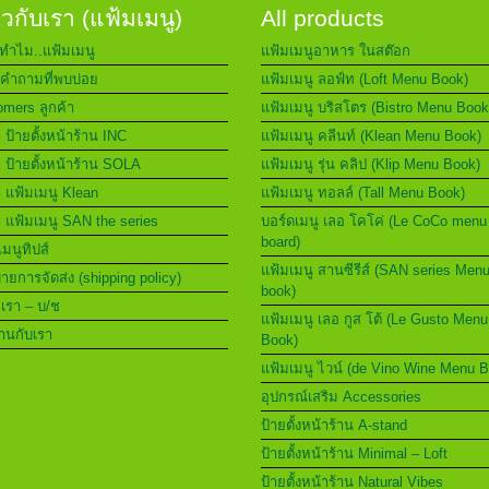
่ยวกับเรา (แฟ้มเมนู)
All products
ทำไม..แฟ้มเมนู
แฟ้มเมนูอาหาร ในสต๊อก
คำถามที่พบบ่อย
แฟ้มเมนู ลอฟ์ท (Loft Menu Book)
mers ลูกค้า
แฟ้มเมนู บริสโตร (Bistro Menu Book
า ป้ายตั้งหน้าร้าน INC
แฟ้มเมนู คลีนท์ (Klean Menu Book)
า ป้ายตั้งหน้าร้าน SOLA
แฟ้มเมนู รุ่น คลิป (Klip Menu Book)
า แฟ้มเมนู Klean
แฟ้มเมนู ทอลล์ (Tall Menu Book)
า แฟ้มเมนู SAN the series
บอร์ดเมนู เลอ โคโค่ (Le CoCo menu
board)
เมนูทิปส์
แฟ้มเมนู สานซีรีส์ (SAN series Men
ยการจัดส่ง (shipping policy)
book)
อเรา – บ/ช
แฟ้มเมนู เลอ กูส โต้ (Le Gusto Menu
านกับเรา
Book)
แฟ้มเมนู ไวน์ (de Vino Wine Menu 
อุปกรณ์เสริม Accessories
ป้ายตั้งหน้าร้าน A-stand
ป้ายตั้งหน้าร้าน Minimal – Loft
ป้ายตั้งหน้าร้าน Natural Vibes