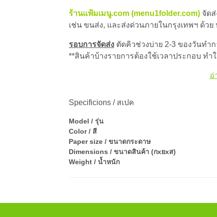
ร้านแฟ้มเมนู.com (menu1folder.com)
จัดส
เช่น ขนส่ง, และส่งด่วนภายในกรุงเทพฯ ด้วย
รอบการจัดส่ง
ตัดคิวช่วงบ่าย 2-3 ของวันทำการ
**สินค้าบ้างรายการต้องใช้เวลาประกอบ ทำให
อ่
Specificions / สเปค
Model / รุ่น
Color / สี
Paper size / ขนาดกระดาษ
Dimensions / ขนาดสินค้า (กxยxส)
Weight / น้ำหนัก