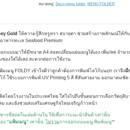
เมนู
หมวดหมู่:
Deco menu folder
,
MENU FOLDER
DECO
สี
ทอง
Honey
Gold
ney Gold
ให้ความรู้สึกหรูหรา สบายตา ช่วยสร้างภาพลักษณ์ให้กั
(12views)
set
นอาหารทะเล Seafood Premium
5เล่ม
ชิ้น
อกแบบมาให้มีขนาด A4 สอดเปลี่ยนแผ่นเมนูได้เอง เพิ่ม/ลด จำนว
มซองใส่ได้เลย สะดวกต่อการใช้งาน
ฟ้มเมนู FOLDY เข้าใจดีว่าลูกค้าต้องการพิมพ์โลโก้บนปก เราจึง
มี
โลโก้ ใช้ระบบการพิมพ์ UV Printing 5 สี สีสันสวยงาม ออกมาคมชั
ลิตโดยโรงงานในประเทศไทย ใส่ใจไปถึงขั้นตอนการเลือกวัตถุดิบ ท
ม และยังช่วยส่งเสริมเศรษฐกิจไทยเจริญก้าวหน้า
รที่สอดในเล่มด้านใน ใช้เพื่อการแนะนำสินค้าเท่านั้น
ของ
“แฟ้มเมนู”
เท่านั้น
ไม่รวม
การออกแบบเมนู พิมพ์เมนู**