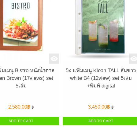
้มเมนู Bistro หนังน้ำตาล
5x แฟ้มเมนู Klean TALL สันขาว
en Brown (17views) set
white B4 (12view) set 5เล่ม
5เล่ม
+พิมพ์ digital
2,580.00
฿
3,450.00
฿
฿
฿
ADD TO CART
ADD TO CART