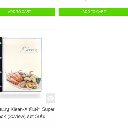
ADD TO CART
ADD TO CART
มเมนู Klean-X สันดำ Super
ack (20view) set 5เล่ม