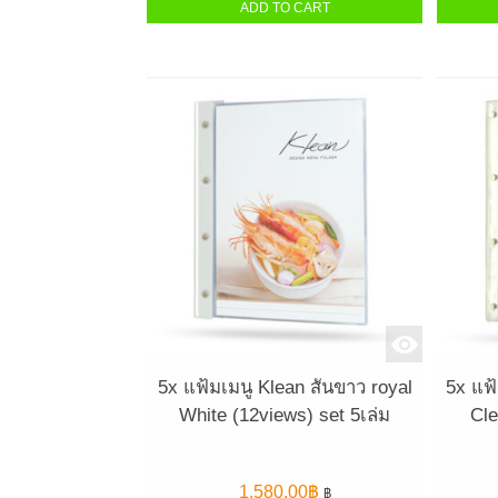
ADD TO CART
5x แฟ้มเมนู Klean สันขาว royal
5x แฟ้
White (12views) set 5เล่ม
Cle
1,580.00
฿
฿