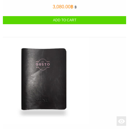
3,080.00
฿
฿
ADD TO CART