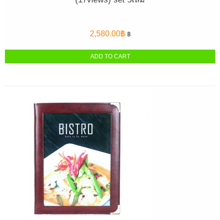
2,580.00
฿
฿
ADD TO CART