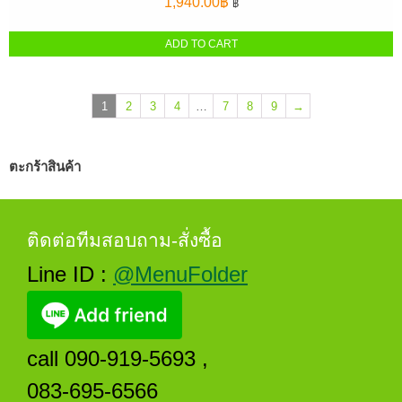
1,940.00
฿
฿
ADD TO CART
1
2
3
4
…
7
8
9
→
ตะกร้าสินค้า
ติดต่อทีมสอบถาม-สั่งซื้อ
Line ID :
@MenuFolder
call 090-919-5693 ,
083-695-6566