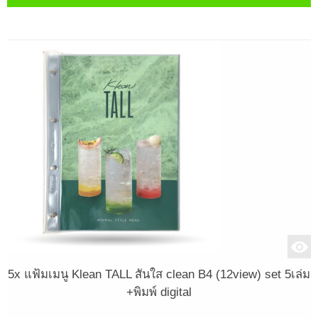
5x แฟ้มเมนู Klean TALL สันใส clean B4 (12view) set 5เล่ม
+พิมพ์ digital