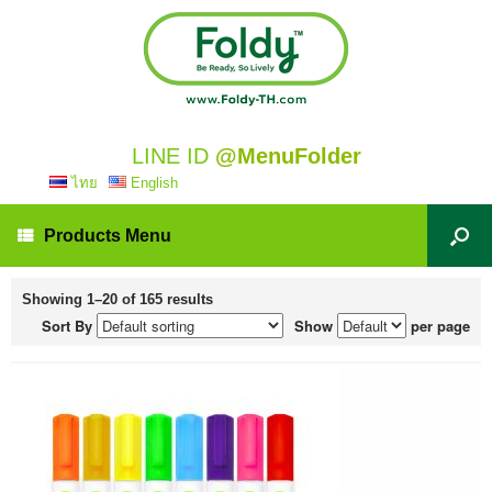
LINE ID
@MenuFolder
ไทย
English
Products Menu
Showing 1–20 of 165 results
Sort By
Show
per page