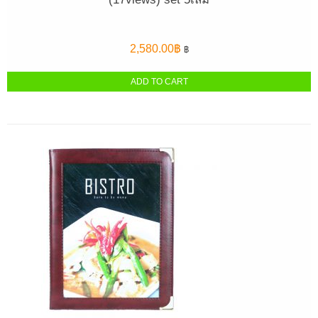
2,580.00
฿
฿
ADD TO CART