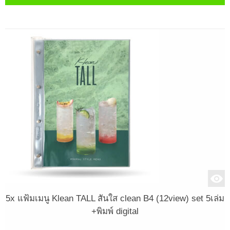
5x แฟ้มเมนู Klean TALL สันใส clean B4 (12view) set 5เล่ม
+พิมพ์ digital