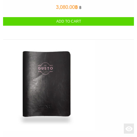
3,080.00
฿
฿
ADD TO CART