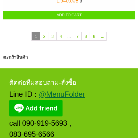
1,940.00
฿
฿
ADD TO CART
1
2
3
4
…
7
8
9
→
ตะกร้าสินค้า
ติดต่อทีมสอบถาม-สั่งซื้อ
Line ID :
@MenuFolder
call 090-919-5693 ,
083-695-6566