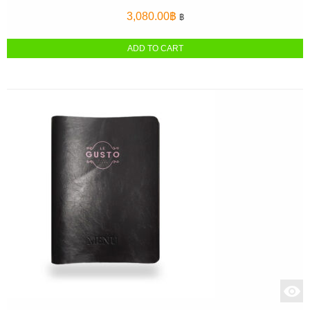
3,080.00
฿
฿
ADD TO CART