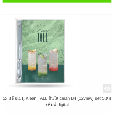
5x แฟ้มเมนู Klean TALL สันใส clean B4 (12view) set 5เล่ม
+พิมพ์ digital