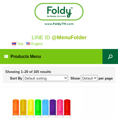
LINE ID
@MenuFolder
ไทย
English
Products Menu
Showing 1–20 of 165 results
Sort By
Show
per page