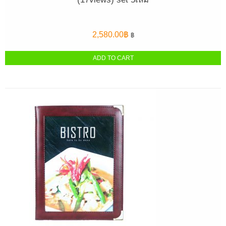
2,580.00
฿
฿
ADD TO CART