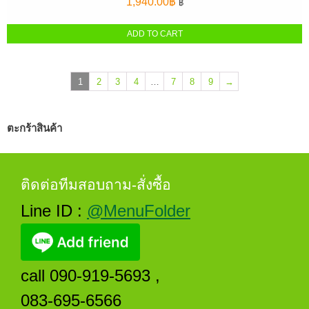
1,940.00
฿
฿
ADD TO CART
1
2
3
4
…
7
8
9
→
ตะกร้าสินค้า
ติดต่อทีมสอบถาม-สั่งซื้อ
Line ID :
@MenuFolder
call 090-919-5693 ,
083-695-6566