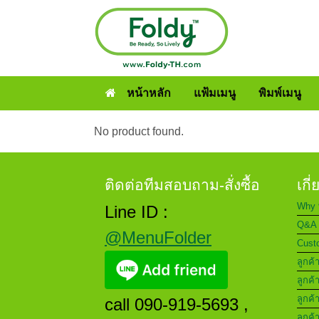
หน้าหลัก
แฟ้มเมนู
พิมพ์เมนู
No product found.
ติดต่อทีมสอบถาม-สั่งซื้อ
เกี
Why 
Line ID :
Q&A 
@MenuFolder
Custo
ลูกค้
ลูกค้
ลูกค้
call 090-919-5693 ,
ลูกค้