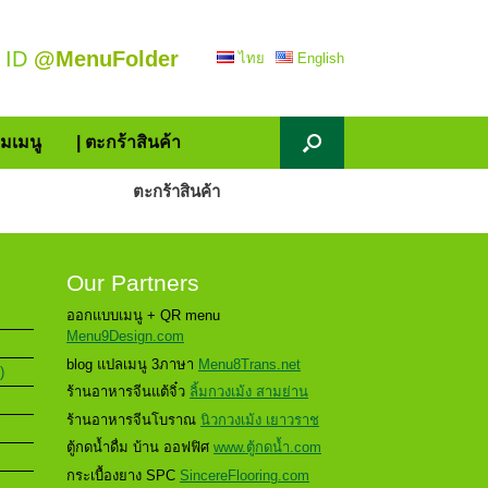
 ID
@MenuFolder
ไทย
English
้มเมนู
| ตะกร้าสินค้า
ตะกร้าสินค้า
Our Partners
ออกแบบเมนู + QR menu
Menu9Design.com
blog แปลเมนู 3ภาษา
Menu8Trans.net
)
ร้านอาหารจีนแต้จิ๋ว
ลิ้มกวงเม้ง สามย่าน
ร้านอาหารจีนโบราณ
นิวกวงเม้ง เยาวราช
ตู้กดน้ำดื่ม บ้าน ออฟฟิศ
www.ตู้กดน้ำ.com
กระเบื้องยาง SPC
SincereFlooring.com