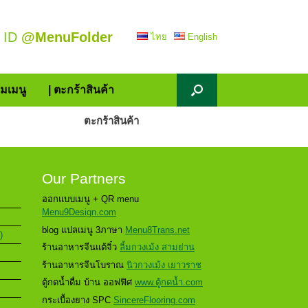
 ID
@MenuFolder
ไทย
English
้มเมนู
| ตะกร้าสินค้า
ตะกร้าสินค้า
Our Partners
ออกแบบเมนู + QR menu
Menu9Design.com
blog แปลเมนู 3ภาษา
Menu8Trans.net
)
ร้านอาหารจีนแต้จิ๋ว
ลิ้มกวงเม้ง สามย่าน
ร้านอาหารจีนโบราณ
นิวกวงเม้ง เยาวราช
ตู้กดน้ำดื่ม บ้าน ออฟฟิศ
www.ตู้กดน้ำ.com
กระเบื้องยาง SPC
SincereFlooring.com