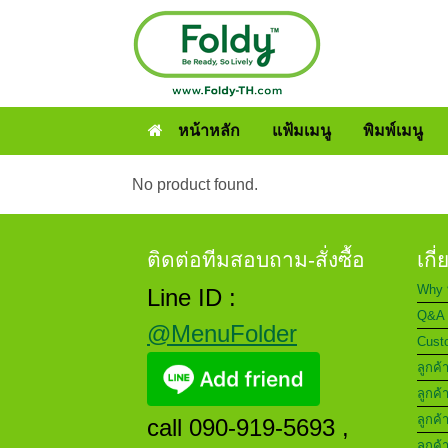
หน้าหลัก
แฟ้มเมนู
พิมพ์เมนู
No product found.
ติดต่อทีมสอบถาม-สั่งซื้อ
เกี
Why 
Line ID :
Q&A 
@MenuFolder
Custo
ลูกค้
ลูกค้
ลูกค้
call 090-919-5693 ,
ลูกค้