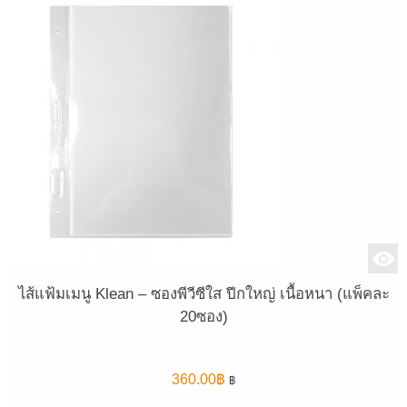
ไส้แฟ้มเมนู Klean – ซองพีวีซีใส ปีกใหญ่ เนื้อหนา (แพ็คละ
20ซอง)
360.00
฿
฿