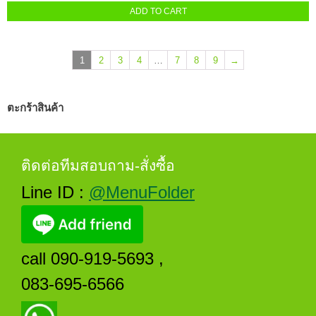
ADD TO CART
1
2
3
4
…
7
8
9
→
ตะกร้าสินค้า
ติดต่อทีมสอบถาม-สั่งซื้อ
Line ID :
@MenuFolder
call 090-919-5693 ,
083-695-6566