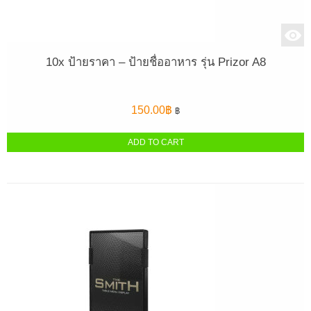
10x ป้ายราคา – ป้ายชื่ออาหาร รุ่น Prizor A8
150.00
฿
฿
ADD TO CART