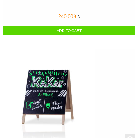
240.00
฿
฿
ADD TO CART