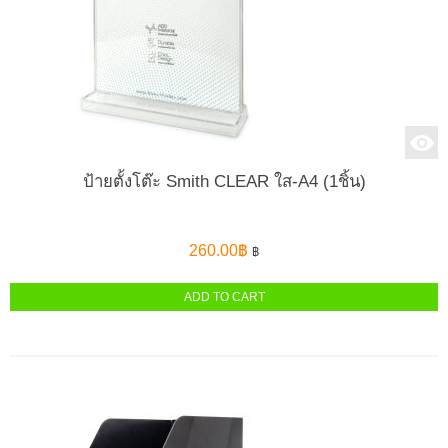
ป้ายตั้งโต๊ะ Smith CLEAR ใส-A4 (1ชิ้น)
260.00
฿
฿
ADD TO CART