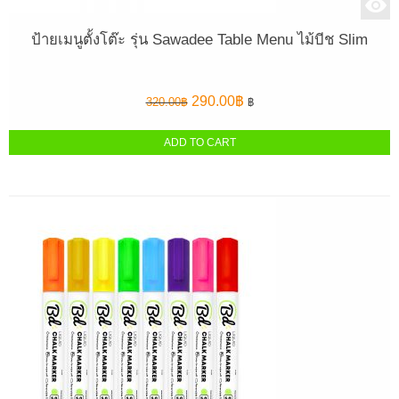
ป้ายเมนูตั้งโต๊ะ รุ่น Sawadee Table Menu ไม้บีช Slim
Original
Current
290.00
฿
320.00
฿
฿
price
price
was:
is:
ADD TO CART
320.00฿.
290.00฿.