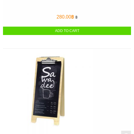
280.00
฿
฿
ADD TO CART