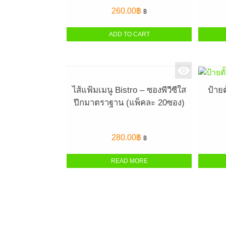
260.00
฿
฿
ADD TO CART
ไส้แฟ้มเมนู Bistro – ซองพีวีซีใส
ป้าย
ปีกมาตราฐาน (แพ็คละ 20ซอง)
280.00
฿
฿
READ MORE