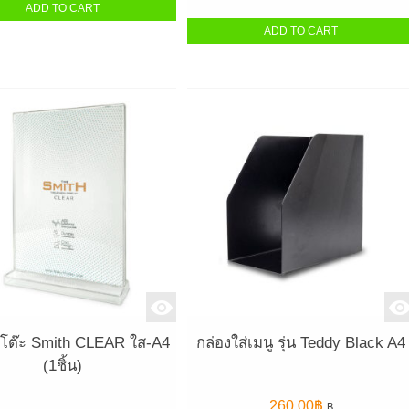
ADD TO CART
ADD TO CART
้งโต๊ะ Smith CLEAR ใส-A4
กล่องใส่เมนู รุ่น Teddy Black A4
(1ชิ้น)
260.00
฿
฿