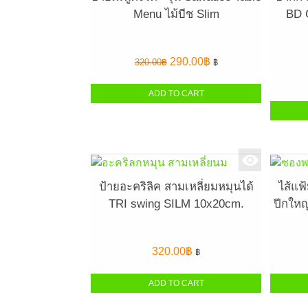
Menu ไม้บีช Slim
BD 
Original
Current
290.00
฿
320.00
฿
฿
price
price
was:
is:
ADD TO CART
320.00฿.
290.00฿.
ป้ายอะคริลิค สามเหลี่ยมหมุนได้
ไส้แฟ
TRI swing SILM 10x20cm.
ปีกใหญ
320.00
฿
฿
ADD TO CART