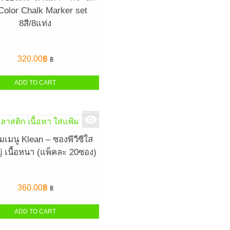
Color Chalk Marker set
8สี/8แท่ง
320.00
฿
฿
ADD TO CART
้มเมนู Klean – ซองพีวีซีใส
่ เนื้อหนา (แพ็คละ 20ซอง)
360.00
฿
฿
ADD TO CART