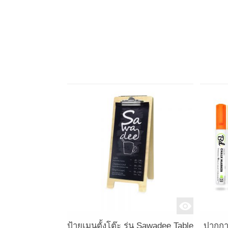
ป้ายเมนูตั้งโต๊ะ รุ่น Sawadee Table
ปากกา